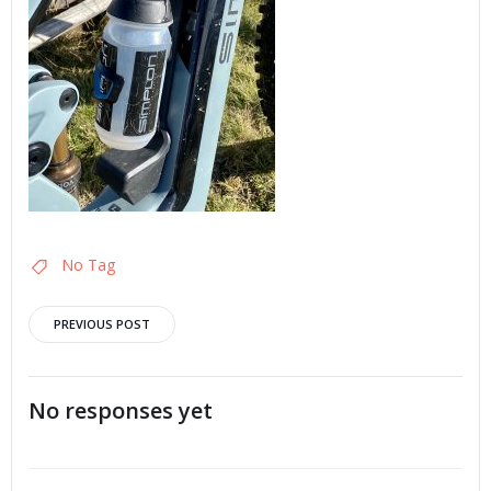
No Tag
Post
PREVIOUS POST
navigation
No responses yet