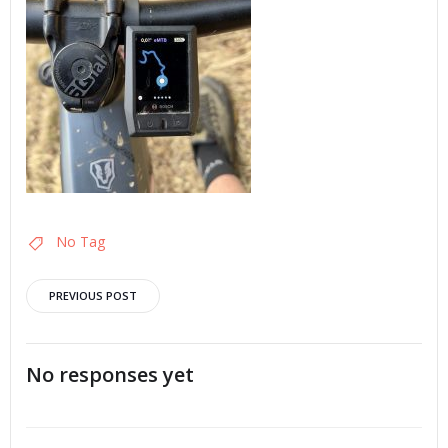
No Tag
Post
PREVIOUS POST
navigation
No responses yet