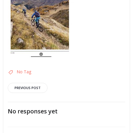
No Tag
Post
PREVIOUS POST
navigation
No responses yet