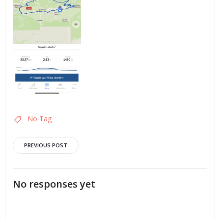
No Tag
Post
PREVIOUS POST
navigation
No responses yet