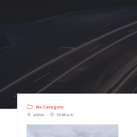
Zum
Inhalt
springen
No Category
admin
-
10:48 a.m.