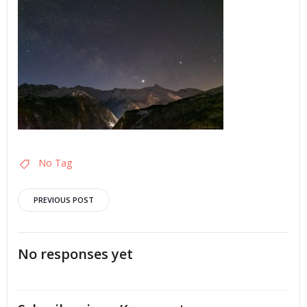
No Tag
Post
PREVIOUS POST
navigation
No responses yet