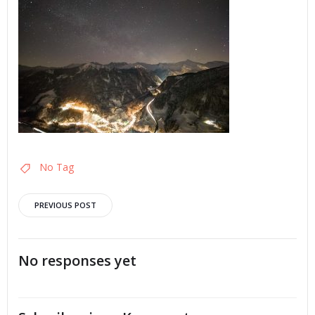
No Tag
Post
PREVIOUS POST
navigation
No responses yet