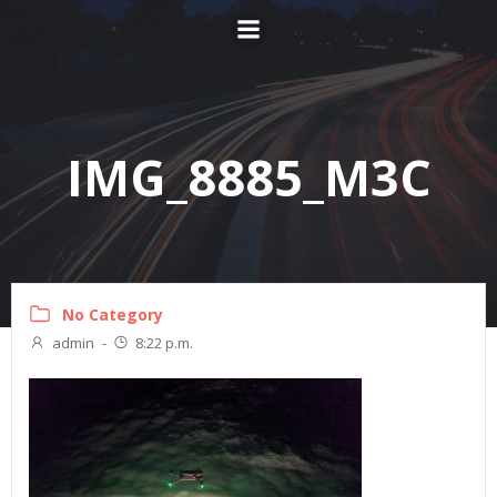
Zum
Inhalt
springen
IMG_8885_M3C
No Category
admin
-
8:22 p.m.