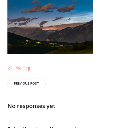
No Tag
Post
PREVIOUS POST
navigation
No responses yet