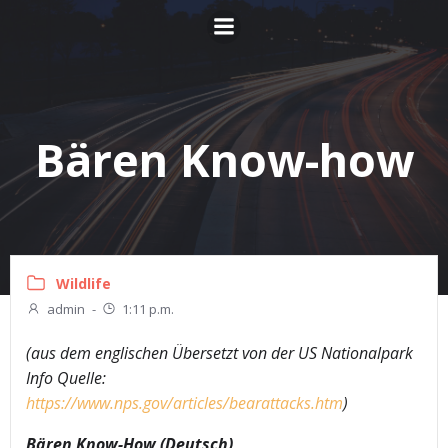
Zum
Inhalt
springen
Bären Know-how
Wildlife
admin
-
1:11 p.m.
(aus dem englischen Übersetzt von der US Nationalpark
Info
Quelle:
https://www.nps.gov/articles/bearattacks.htm
)
Bären Know-How (Deutsch)